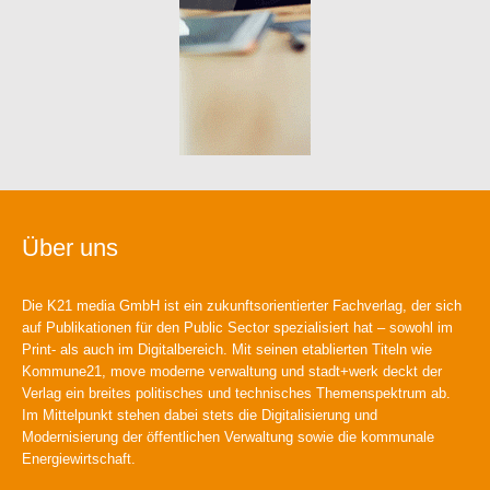
Über uns
Die K21 media GmbH ist ein zukunftsorientierter Fachverlag, der sich
auf Publikationen für den Public Sector spezialisiert hat – sowohl im
Print- als auch im Digitalbereich. Mit seinen etablierten Titeln wie
Kommune21, move moderne verwaltung und stadt+werk deckt der
Verlag ein breites politisches und technisches Themenspektrum ab.
Im Mittelpunkt stehen dabei stets die Digitalisierung und
Modernisierung der öffentlichen Verwaltung sowie die kommunale
Energiewirtschaft.