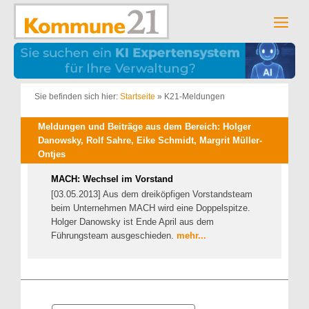
Zum
Inhalt
Men
springen
Sie befinden sich hier:
Startseite
»
K21-Meldungen
Meldungen und Beiträge aus dem Bereich: Holger
Danowsky, Rolf Sahre, Eike Schmidt, Margrit Müller-
Ontjes
MACH: Wechsel im Vorstand
[03.05.2013] Aus dem dreiköpfigen Vorstandsteam
beim Unternehmen MACH wird eine Doppelspitze.
Holger Danowsky ist Ende April aus dem
Führungsteam ausgeschieden.
mehr...