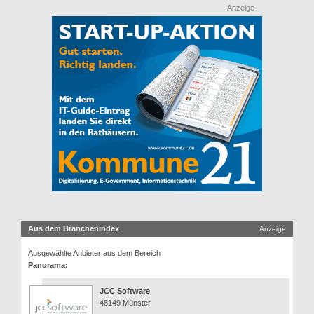
Anzeige
Aus dem Branchenindex
Anzeige
Ausgewählte Anbieter aus dem Bereich
Panorama:
JCC Software
48149 Münster