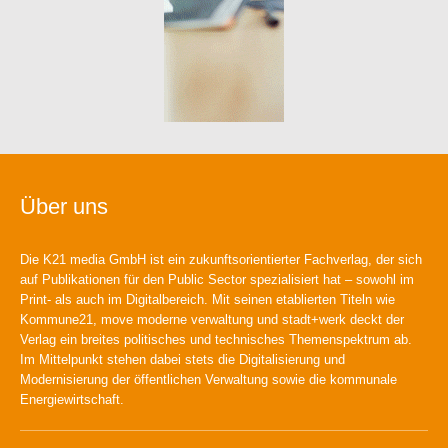
Über uns
Die K21 media GmbH ist ein zukunftsorientierter Fachverlag, der sich
auf Publikationen für den Public Sector spezialisiert hat – sowohl im
Print- als auch im Digitalbereich. Mit seinen etablierten Titeln wie
Kommune21, move moderne verwaltung und stadt+werk deckt der
Verlag ein breites politisches und technisches Themenspektrum ab.
Im Mittelpunkt stehen dabei stets die Digitalisierung und
Modernisierung der öffentlichen Verwaltung sowie die kommunale
Energiewirtschaft.