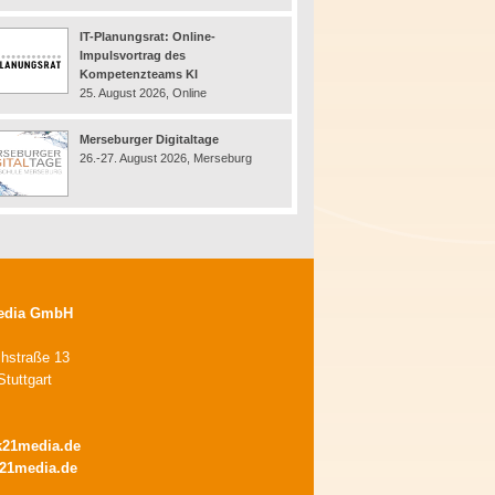
IT-Planungsrat: Online-
Impulsvortrag des
Kompetenzteams KI
25. August 2026, Online
Merseburger Digitaltage
26.-27. August 2026, Merseburg
edia GmbH
chstraße 13
tuttgart
k21media.de
21media.de