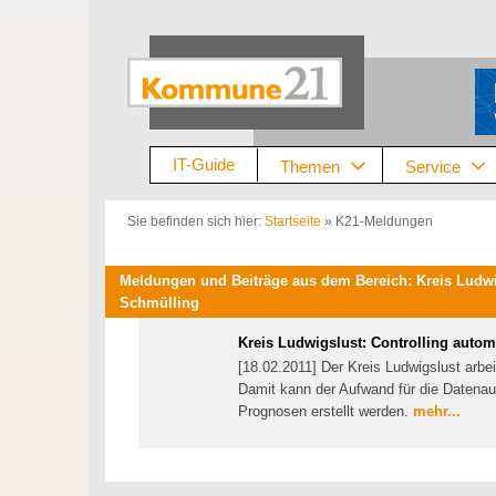
Zum
Inhalt
springen
IT-Guide
Themen
Service
Sie befinden sich hier:
Startseite
»
K21-Meldungen
Meldungen und Beiträge aus dem Bereich: Kreis Ludwi
Schmülling
Kreis Ludwigslust: Controlling automa
[18.02.2011] Der Kreis Ludwigslust arbei
Damit kann der Aufwand für die Datenau
Prognosen erstellt werden.
mehr...