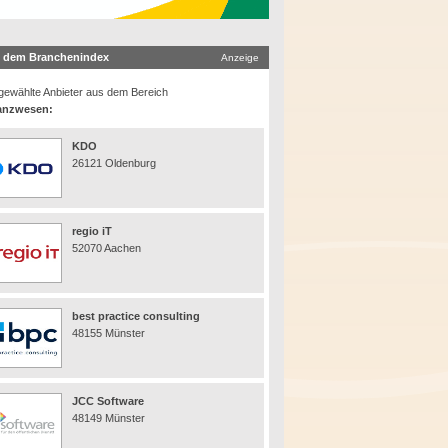
 dem Branchenindex
Anzeige
ewählte Anbieter aus dem Bereich
anzwesen:
KDO
26121 Oldenburg
regio iT
52070 Aachen
best practice consulting
48155 Münster
JCC Software
48149 Münster