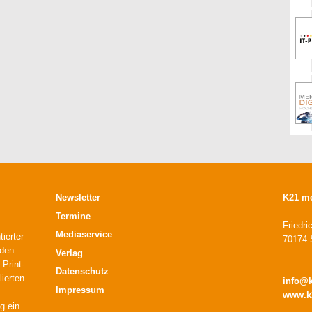
Newsletter
K21 m
Termine
Friedri
Mediaservice
ierter
70174 S
 den
Verlag
 Print-
Datenschutz
lierten
info@
Impressum
www.k
g ein