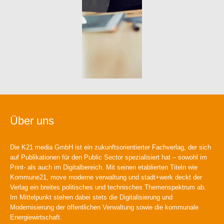
Über uns
Die K21 media GmbH ist ein zukunftsorientierter Fachverlag, der sich
auf Publikationen für den Public Sector spezialisiert hat – sowohl im
Print- als auch im Digitalbereich. Mit seinen etablierten Titeln wie
Kommune21, move moderne verwaltung und stadt+werk deckt der
Verlag ein breites politisches und technisches Themenspektrum ab.
Im Mittelpunkt stehen dabei stets die Digitalisierung und
Modernisierung der öffentlichen Verwaltung sowie die kommunale
Energiewirtschaft.