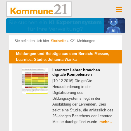
Zum
Inhalt
Men
springen
Sie befinden sich hier:
Startseite
»
K21-Meldungen
Meldungen und Beiträge aus dem Bereich: Messen,
Learntec, Studie, Johanna Wanka
Learntec: Lehrer brauchen
digitale Kompetenzen
[19.12.2016] Die größte
Herausforderung in der
Digitalisierung des
Bildungssystems liegt in der
Ausbildung der Lehrenden. Dies
zeigt eine Studie, die anlässlich des
25-jährigen Bestehens der Learntec
Messe durchgeführt wurde.
mehr...