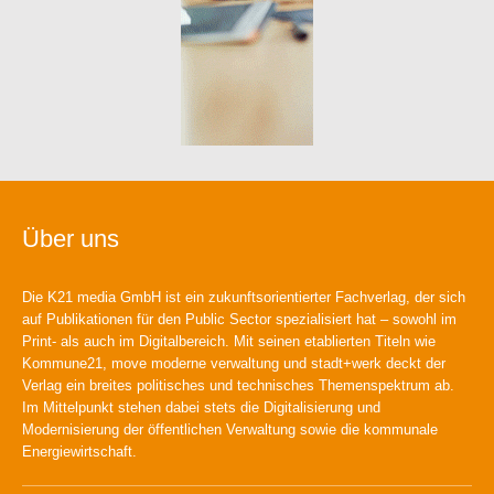
Über uns
Die K21 media GmbH ist ein zukunftsorientierter Fachverlag, der sich
auf Publikationen für den Public Sector spezialisiert hat – sowohl im
Print- als auch im Digitalbereich. Mit seinen etablierten Titeln wie
Kommune21, move moderne verwaltung und stadt+werk deckt der
Verlag ein breites politisches und technisches Themenspektrum ab.
Im Mittelpunkt stehen dabei stets die Digitalisierung und
Modernisierung der öffentlichen Verwaltung sowie die kommunale
Energiewirtschaft.