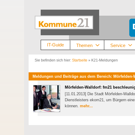
Zum
Inhalt
springen
IT-Guide
Themen
Service
Sie befinden sich hier:
Startseite
»
K21-Meldungen
Meldungen und Beiträge aus dem Bereich: Mörfelden-W
Mörfelden-Walldorf: fm21 beschleuni
[11.01.2013] Die Stadt Mörfelden-Walld
Dienstleisters ekom21, um Bürgern eine
können.
mehr...