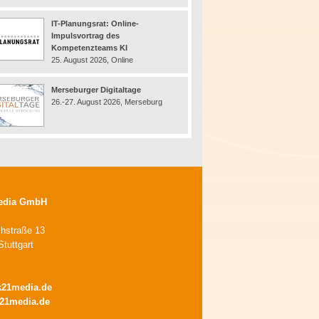
IT-Planungsrat: Online-
Impulsvortrag des
Kompetenzteams KI
25. August 2026, Online
Merseburger Digitaltage
26.-27. August 2026, Merseburg
edia GmbH
chstraße 13
tuttgart
k21media.de
21media.de