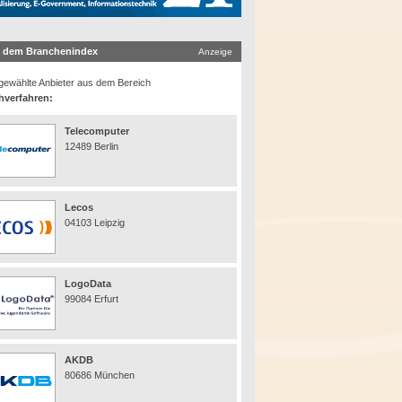
 dem Branchenindex
Anzeige
ewählte Anbieter aus dem Bereich
hverfahren:
Telecomputer
12489 Berlin
Lecos
04103 Leipzig
LogoData
99084 Erfurt
AKDB
80686 München