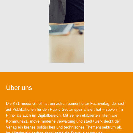
Über uns
Die K21 media GmbH ist ein zukunftsorientierter Fachverlag, der sich
auf Publikationen für den Public Sector spezialisiert hat – sowohl im
Print- als auch im Digitalbereich. Mit seinen etablierten Titeln wie
Kommune21, move moderne verwaltung und stadt+werk deckt der
Verlag ein breites politisches und technisches Themenspektrum ab.