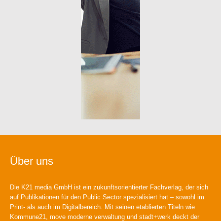
Über uns
Die K21 media GmbH ist ein zukunftsorientierter Fachverlag, der sich
auf Publikationen für den Public Sector spezialisiert hat – sowohl im
Print- als auch im Digitalbereich. Mit seinen etablierten Titeln wie
Kommune21, move moderne verwaltung und stadt+werk deckt der