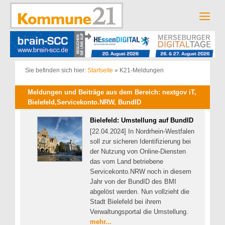
Zum
Inhalt
Men
springen
Sie befinden sich hier:
Startseite
»
K21-Meldungen
Meldungen und Beiträge aus dem Bereich: nextgov iT,
Bielefeld,Servicekonto.NRW, BundID
Bielefeld: Umstellung auf BundID
[22.04.2024] In Nordrhein-Westfalen
soll zur sicheren Identifizierung bei
der Nutzung von Online-Diensten
das vom Land betriebene
Servicekonto.NRW noch in diesem
Jahr von der BundID des BMI
abgelöst werden. Nun vollzieht die
Stadt Bielefeld bei ihrem
Verwaltungsportal die Umstellung.
mehr...