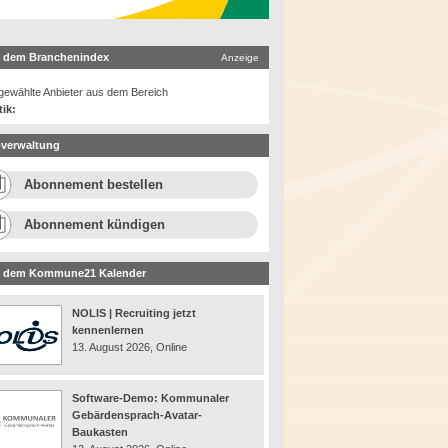
 dem Branchenindex
Anzeige
ewählte Anbieter aus dem Bereich
tik:
verwaltung
Abonnement bestellen
Abonnement kündigen
 dem Kommune21 Kalender
NOLIS | Recruiting jetzt
kennenlernen
13. August 2026, Online
Software-Demo: Kommunaler
Gebärdensprach-Avatar-
Baukasten