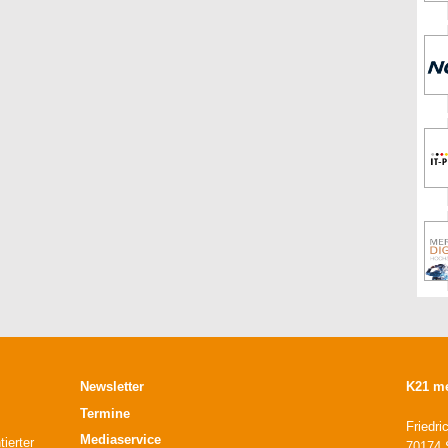
Newsletter
K21 m
Termine
Friedri
Mediaservice
ierter
70174 S