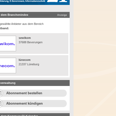
 dem Branchenindex
Anzeige
ewählte Anbieter aus dem Bereich
itband:
sewikom
37688 Beverungen
lünecom
21337 Lüneburg
verwaltung
Abonnement bestellen
Abonnement kündigen