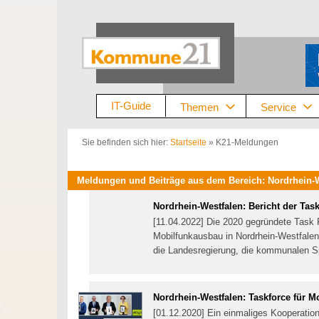
Zum
Inhalt
springen
IT-Guide
Themen
Service
Sie befinden sich hier:
Startseite
»
K21-Meldungen
Meldungen und Beiträge aus dem Bereich: Nordrhein-W
Nordrhein-Westfalen: Bericht der Ta
[11.04.2022] Die 2020 gegründete Task 
Mobilfunkausbau in Nordrhein-Westfalen f
die Landesregierung, die kommunalen Sp
Nordrhein-Westfalen: Taskforce für 
[01.12.2020] Ein einmaliges Kooperation