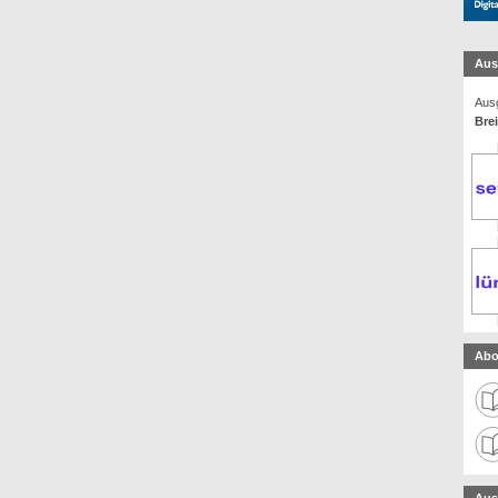
Aus
Ausg
Bre
Abo