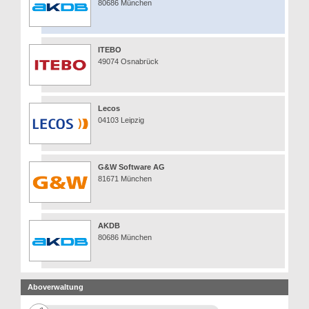
80686 München
ITEBO
49074 Osnabrück
Lecos
04103 Leipzig
G&W Software AG
81671 München
AKDB
80686 München
Aboverwaltung