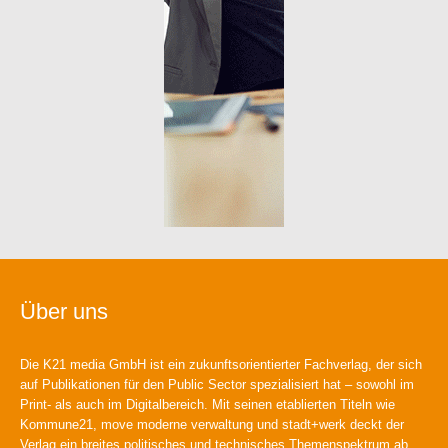
Über uns
Die K21 media GmbH ist ein zukunftsorientierter Fachverlag, der sich
auf Publikationen für den Public Sector spezialisiert hat – sowohl im
Print- als auch im Digitalbereich. Mit seinen etablierten Titeln wie
Kommune21, move moderne verwaltung und stadt+werk deckt der
Verlag ein breites politisches und technisches Themenspektrum ab.