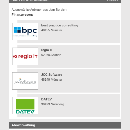
Ausgewählte Anbieter aus dem Bereich
Finanzwesen:
best practice consulting
48155 Münster
regio iT
52070 Aachen
JCC Software
48149 Münster
DATEV
90429 Nürnberg
Aboverwaltung