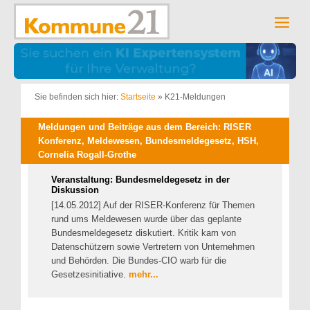
Zum
Inhalt
Men
springen
Sie befinden sich hier:
Startseite
»
K21-Meldungen
Meldungen und Beiträge aus dem Bereich: RISER
Konferenz, Meldewesen, Bundesmeldegesetz, HSH,
Cornelia Rogall-Grothe
Veranstaltung: Bundesmeldegesetz in der
Diskussion
[14.05.2012] Auf der RISER-Konferenz für Themen
rund ums Meldewesen wurde über das geplante
Bundesmeldegesetz diskutiert. Kritik kam von
Datenschützern sowie Vertretern von Unternehmen
und Behörden. Die Bundes-CIO warb für die
Gesetzesinitiative.
mehr...