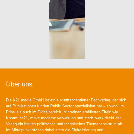
Über uns
Die K21 media GmbH ist ein zukunftsorientierter Fachverlag, der sich
auf Publikationen für den Public Sector spezialisiert hat – sowohl im
Print- als auch im Digitalbereich. Mit seinen etablierten Titeln wie
Kommune21, move moderne verwaltung und stadt+werk deckt der
Verlag ein breites politisches und technisches Themenspektrum ab.
Im Mittelpunkt stehen dabei stets die Digitalisierung und