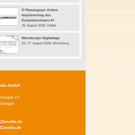
IT-Planungsrat: Online-
Impulsvortrag des
Kompetenzteams KI
25. August 2026, Online
Merseburger Digitaltage
26.-27. August 2026, Merseburg
edia GmbH
chstraße 13
tuttgart
k21media.de
21media.de