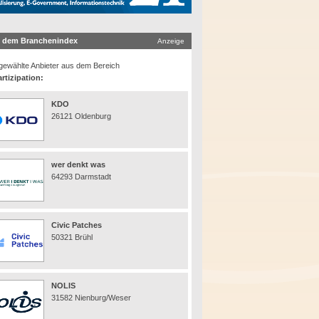
 dem Branchenindex
Anzeige
ewählte Anbieter aus dem Bereich
rtizipation:
KDO
26121 Oldenburg
wer denkt was
64293 Darmstadt
Civic Patches
50321 Brühl
NOLIS
31582 Nienburg/Weser