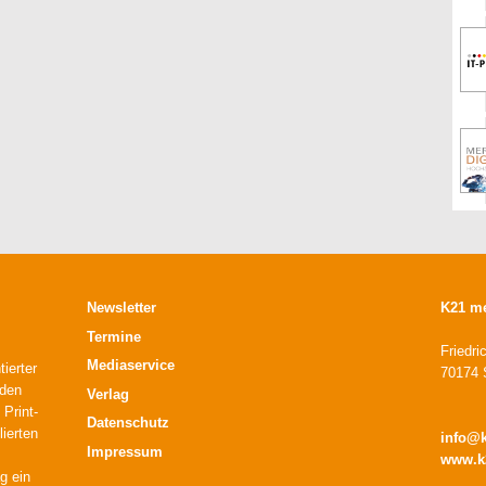
Newsletter
K21 m
Termine
Friedri
Mediaservice
ierter
70174 S
 den
Verlag
 Print-
Datenschutz
lierten
info@
Impressum
www.k
g ein