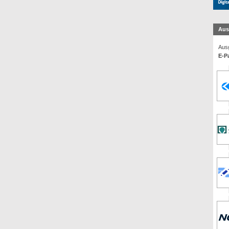
Aus
Ausg
E-Pa