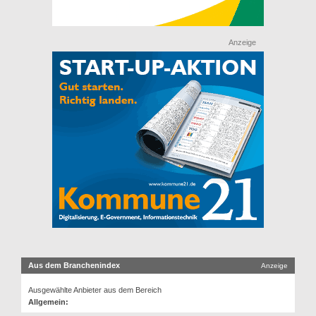
Anzeige
Aus dem Branchenindex
Anzeige
Ausgewählte Anbieter aus dem Bereich
Allgemein: