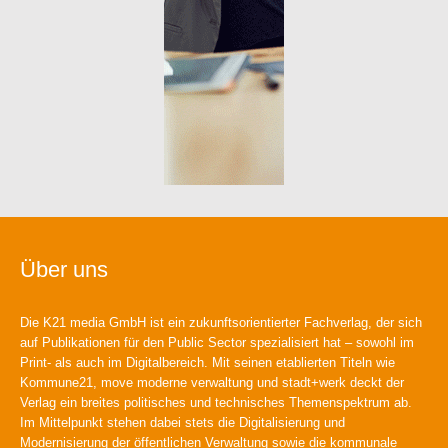
Über uns
Die K21 media GmbH ist ein zukunftsorientierter Fachverlag, der sich
auf Publikationen für den Public Sector spezialisiert hat – sowohl im
Print- als auch im Digitalbereich. Mit seinen etablierten Titeln wie
Kommune21, move moderne verwaltung und stadt+werk deckt der
Verlag ein breites politisches und technisches Themenspektrum ab.
Im Mittelpunkt stehen dabei stets die Digitalisierung und
Modernisierung der öffentlichen Verwaltung sowie die kommunale