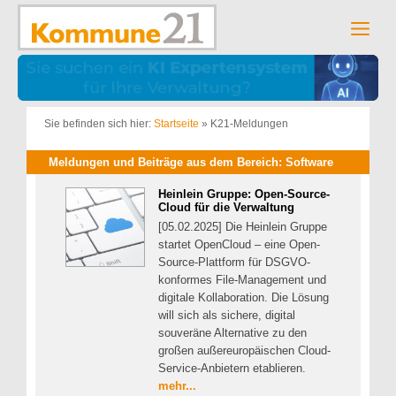
Zum
Inhalt
Men
springen
Sie befinden sich hier:
Startseite
»
K21-Meldungen
Meldungen und Beiträge aus dem Bereich: Software
Heinlein Gruppe: Open-Source-
Cloud für die Verwaltung
[05.02.2025] Die Heinlein Gruppe
startet OpenCloud – eine Open-
Source-Plattform für DSGVO-
konformes File-Management und
digitale Kollaboration. Die Lösung
will sich als sichere, digital
souveräne Alternative zu den
großen außereuropäischen Cloud-
Service-Anbietern etablieren.
mehr...