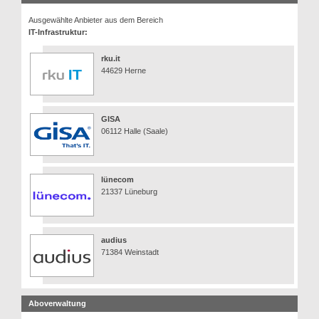
Ausgewählte Anbieter aus dem Bereich
IT-Infrastruktur:
rku.it
44629 Herne
GISA
06112 Halle (Saale)
lünecom
21337 Lüneburg
audius
71384 Weinstadt
Aboverwaltung