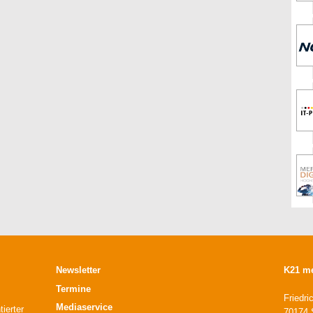
Newsletter
K21 m
Termine
Friedri
Mediaservice
ierter
70174 S