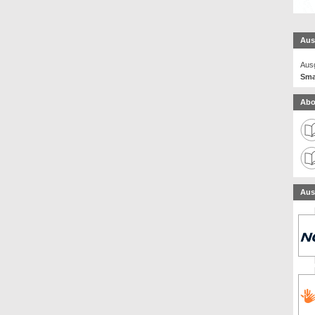
Aus
Ausg
Sma
Abo
Aus