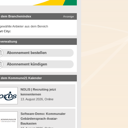
 dem Branchenindex
Anzeige
ewählte Anbieter aus dem Bereich
rt City:
verwaltung
Abonnement bestellen
Abonnement kündigen
 dem Kommune21 Kalender
NOLIS | Recruiting jetzt
kennenlernen
13. August 2026, Online
Software-Demo: Kommunaler
Gebärdensprach-Avatar-
Baukasten