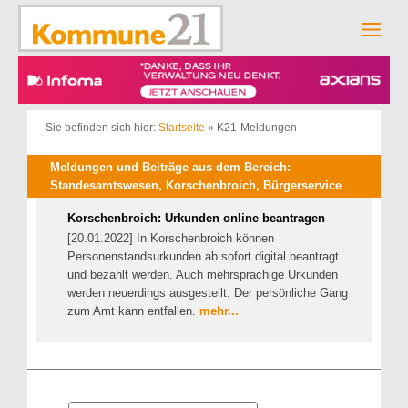
Zum
Inhalt
Men
springen
Sie befinden sich hier:
Startseite
»
K21-Meldungen
Meldungen und Beiträge aus dem Bereich:
Standesamtswesen, Korschenbroich, Bürgerservice
Korschenbroich: Urkunden online beantragen
[20.01.2022] In Korschenbroich können
Personenstandsurkunden ab sofort digital beantragt
und bezahlt werden. Auch mehrsprachige Urkunden
werden neuerdings ausgestellt. Der persönliche Gang
zum Amt kann entfallen.
mehr...