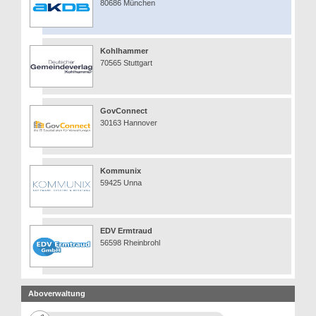
80686 München
Kohlhammer
70565 Stuttgart
GovConnect
30163 Hannover
Kommunix
59425 Unna
EDV Ermtraud
56598 Rheinbrohl
Aboverwaltung