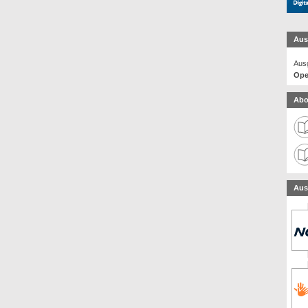
Aus
Ausg
Ope
Abo
Aus