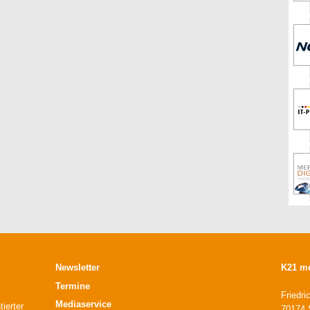
Newsletter
K21 m
Termine
Friedri
Mediaservice
ierter
70174 S