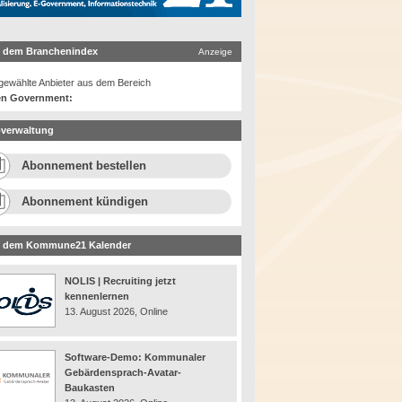
 dem Branchenindex
Anzeige
ewählte Anbieter aus dem Bereich
n Government:
verwaltung
Abonnement bestellen
Abonnement kündigen
 dem Kommune21 Kalender
NOLIS | Recruiting jetzt
kennenlernen
13. August 2026, Online
Software-Demo: Kommunaler
Gebärdensprach-Avatar-
Baukasten