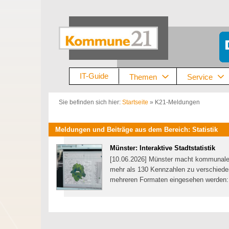
Zum
Inhalt
springen
IT-Guide
Themen
Service
Sie befinden sich hier:
Startseite
»
K21-Meldungen
Meldungen und Beiträge aus dem Bereich: Statistik
Münster: Interaktive Stadtstatistik
[10.06.2026] Münster macht kommunale St
mehr als 130 Kennzahlen zu verschieden
mehreren Formaten eingesehen werden: t