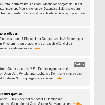
en-Data-Plattform hat die Stadt Wiesbaden vorgestellt. In der
 integriert, Möglichkeiten der Datenvisualisierung ergänzt
entwickelt werden. Dafür sind verschiedene Beteiligungsformate
net pilotiert
leio passt der IT-Dienstleister Dataport an die Anforderungen
 in Pilotkommunen erprobt und soll anschließend allen
andes angeboten werden.
mehr...
Bericht
offene Daten zu nutzen? Ein Forschungsteam an der
er Open-Data-Portals untersucht, wie Kommunen mit solchen
 für deren Nutzung begeistern können.
mehr...
OpenProject ein
oney, Public Code hat die Stadt Gütersloh die
t eingeführt, die auf Open-Source-Software basiert.
mehr...