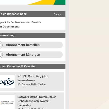
 dem Branchenindex
Anzeige
ewählte Anbieter aus dem Bereich
n Government:
verwaltung
Abonnement bestellen
Abonnement kündigen
 dem Kommune21 Kalender
NOLIS | Recruiting jetzt
kennenlernen
13. August 2026, Online
Software-Demo: Kommunaler
Gebärdensprach-Avatar-
Baukasten