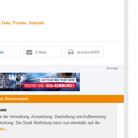
 Data
,
Portale
,
Statistik
len
E-Mail
drucken/PDF
Anzeige
en Government
satz
r die Verwaltung, Auswertung, Darstellung und Aufbereitung
cklung. Die Stadt Wolfsburg setzt nun ebenfalls auf die
hr...