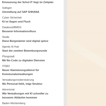
Erneuerung der Schul-IT liegt im Zeitplan
Solingen
Umstellung auf SAP S/4HANA
Cyber-Sicherheit
KI ist Segen und Fluch
Databund/BMDS
Besserer Informationsfluss
Studie
Diese Bürgerämter sind digital spitze
Agentic AI Hub
Start der zweiten Bewerbungsrunde
Pfungstadt
Mit No-Code zu digitalen Diensten
ITEBO
Neuer Alarmierungsdienst für
Kommunalverwaltungen
Verwaltungsmodernisierung
Wo Personal fehlt, trägt Struktur
Advertorial
Wie Verwaltungen mit KI schneller zu
besseren Abläufen kommen
Baden-Württemberg