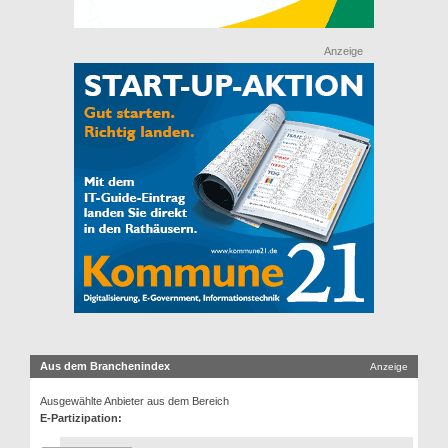
Anzeige
Aus dem Branchenindex
Anzeige
Ausgewählte Anbieter aus dem Bereich
E-Partizipation: