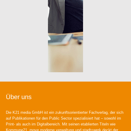
Über uns
Die K21 media GmbH ist ein zukunftsorientierter Fachverlag, der sich
auf Publikationen für den Public Sector spezialisiert hat – sowohl im
Print- als auch im Digitalbereich. Mit seinen etablierten Titeln wie
Kommune21, move moderne verwaltung und stadt+werk deckt der