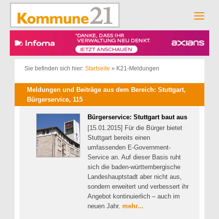
Zum
Inhalt
Men
springen
Sie befinden sich hier:
Startseite
»
K21-Meldungen
Meldungen und Beiträge aus dem Bereich: Stuttgart,
Bürgerservice, 115
Bürgerservice: Stuttgart baut aus
[15.01.2015] Für die Bürger bietet
Stuttgart bereits einen
umfassenden E-Government-
Service an. Auf dieser Basis ruht
sich die baden-württembergische
Landeshauptstadt aber nicht aus,
sondern erweitert und verbessert ihr
Angebot kontinuierlich – auch im
neuen Jahr.
mehr...