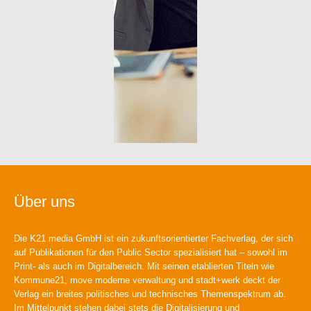
Über uns
Die K21 media GmbH ist ein zukunftsorientierter Fachverlag, der sich
auf Publikationen für den Public Sector spezialisiert hat – sowohl im
Print- als auch im Digitalbereich. Mit seinen etablierten Titeln wie
Kommune21, move moderne verwaltung und stadt+werk deckt der
Verlag ein breites politisches und technisches Themenspektrum ab.
Im Mittelpunkt stehen dabei stets die Digitalisierung und