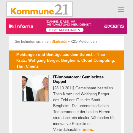
Zum
Inhalt
Men
springen
Sie befinden sich hier:
Startseite
»
K21-Meldungen
Meldungen und Beiträge aus dem Bereich: Theo
Kratz, Wolfgang Berger, Bergheim, Cloud Computing,
Thin Clients
IT-Innovatoren: Gemischtes
Doppel
[28.10.2011] Gemeinsam bestellen
Theo Kratz und Wolfgang Berger
das Feld der IT in der Stadt
Bergheim. Die unterschiedlichen
Temperamente der beiden Herren
sind dabei ein idealer Nährboden für
innovative Projekte mit
Vorbildcharakter.
mehr...