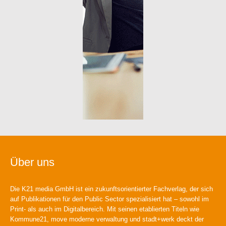
Über uns
Die K21 media GmbH ist ein zukunftsorientierter Fachverlag, der sich
auf Publikationen für den Public Sector spezialisiert hat – sowohl im
Print- als auch im Digitalbereich. Mit seinen etablierten Titeln wie
Kommune21, move moderne verwaltung und stadt+werk deckt der