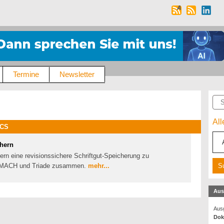
Termine
Newsletter
Suc
Al
CCS
chern
ern eine revisionssichere Schriftgut-Speicherung zu
en MACH und Triade zusammen.
mehr...
Aus
Ausg
Dok