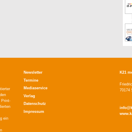
Newsletter
K21 m
Termine
Friedri
Mediaservice
ierter
70174 S
 den
Verlag
 Print-
Datenschutz
lierten
info@
Impressum
www.k
g ein
en