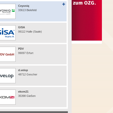
Ceyoniq
33613 Bielefeld
GISA
06112 Halle (Saale)
PDV
99097 Erfurt
d.velop
48712 Gescher
ekom21
35398 Gießen