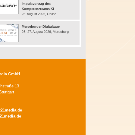
Impulsvortrag des
Kompetenzteams KI
25. August 2026, Online
Merseburger Digitaltage
26.-27. August 2026, Merseburg
edia GmbH
chstraße 13
tuttgart
k21media.de
21media.de