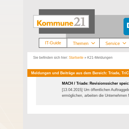
Zum
Inhalt
springen
IT-Guide
Themen
Service
Sie befinden sich hier:
Startseite
»
K21-Meldungen
Meldungen und Beiträge aus dem Bereich: Triade, Tri
MACH / Triade: Revisionssicher spei
[13.04.2015] Um öffentlichen Auftraggeb
ermöglichen, arbeiten die Unternehm