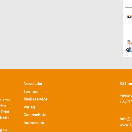
Newsletter
K21 m
Termine
Friedri
Mediaservice
ierter
70174 S
 den
Verlag
 Print-
Datenschutz
lierten
info@
Impressum
www.k
g ein