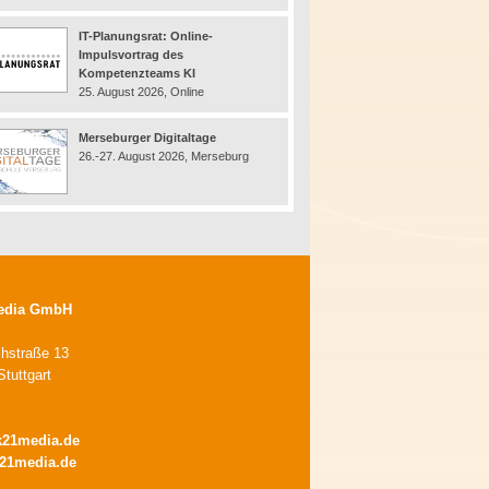
IT-Planungsrat: Online-
Impulsvortrag des
Kompetenzteams KI
25. August 2026, Online
Merseburger Digitaltage
26.-27. August 2026, Merseburg
edia GmbH
chstraße 13
tuttgart
k21media.de
21media.de