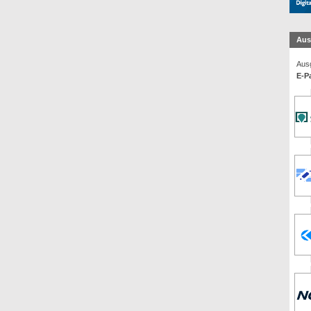
Aus
Ausg
E-Pa