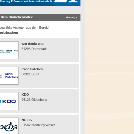
 dem Branchenindex
Anzeige
ewählte Anbieter aus dem Bereich
rtizipation:
wer denkt was
64293 Darmstadt
Civic Patches
50321 Brühl
KDO
26121 Oldenburg
NOLIS
31582 Nienburg/Weser