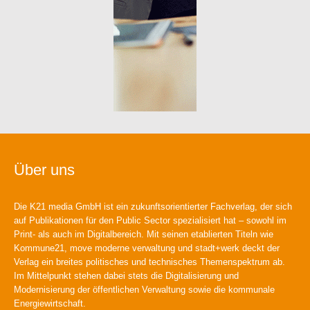
Über uns
Die K21 media GmbH ist ein zukunftsorientierter Fachverlag, der sich
auf Publikationen für den Public Sector spezialisiert hat – sowohl im
Print- als auch im Digitalbereich. Mit seinen etablierten Titeln wie
Kommune21, move moderne verwaltung und stadt+werk deckt der
Verlag ein breites politisches und technisches Themenspektrum ab.
Im Mittelpunkt stehen dabei stets die Digitalisierung und
Modernisierung der öffentlichen Verwaltung sowie die kommunale
Energiewirtschaft.