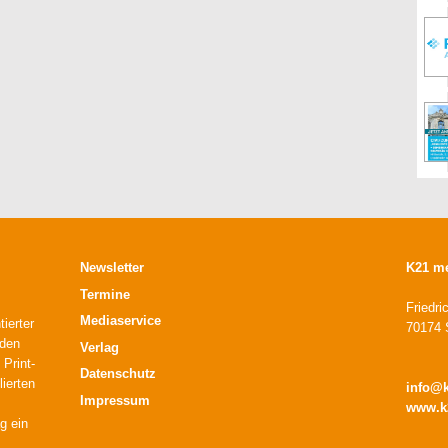
Newsletter
K21 m
Termine
Friedri
Mediaservice
ierter
70174 S
 den
Verlag
 Print-
Datenschutz
lierten
info@
Impressum
www.k
g ein