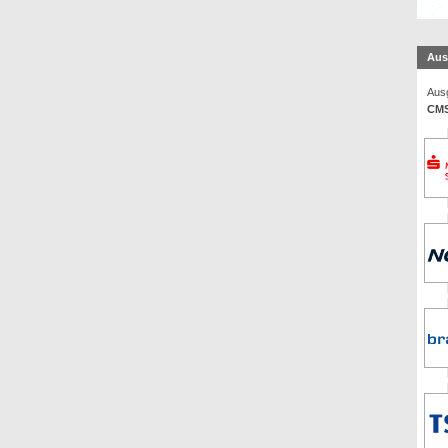
Aus
Ausg
CMS