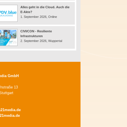
Alles geht in die Cloud. Auch die
E-Akte?
1. September 2026, Online
CIVI/CON - Resiliente
Infrastrukturen
2. September 2026, Wuppertal
edia GmbH
chstraße 13
tuttgart
k21media.de
21media.de