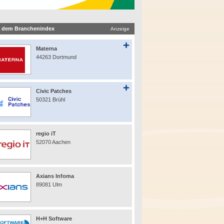
 dem Branchenindex
Anzeige
Materna
44263 Dortmund
Civic Patches
50321 Brühl
regio iT
52070 Aachen
Axians Infoma
89081 Ulm
H+H Software