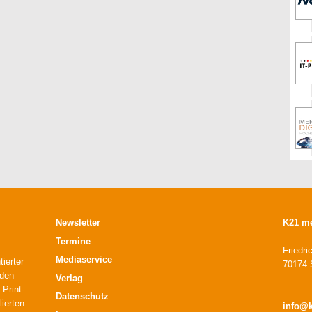
Newsletter
K21 m
Termine
Friedri
Mediaservice
ierter
70174 S
 den
Verlag
 Print-
Datenschutz
lierten
info@