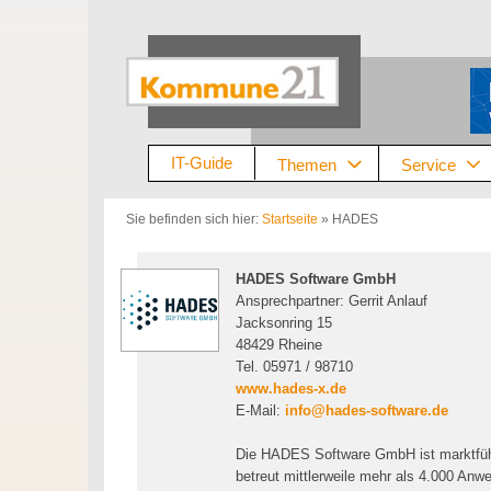
Zum
Inhalt
springen
IT-Guide
Themen
Service
Sie befinden sich hier:
Startseite
»
HADES
HADES Software GmbH
Ansprechpartner: Gerrit Anlauf
Jacksonring 15
48429 Rheine
Tel. 05971 / 98710
www.hades-x.de
E-Mail:
info@hades-software.de
Die HADES Software GmbH ist marktfüh
betreut mittlerweile mehr als 4.000 Anw