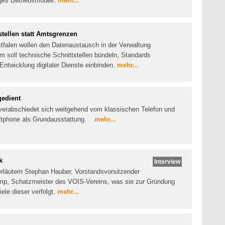
iges Betriebsmodell.
mehr...
tellen statt Amtsgrenzen
falen wollen den Datenaustausch in der Verwaltung
m soll technische Schnittstellen bündeln, Standards
ntwicklung digitaler Dienste einbinden.
mehr...
gedient
verabschiedet sich weitgehend vom klassischen Telefon und
Softphone als Grundausstattung.
mehr...
k
Interview
rläutern Stephan Hauber, Vorstandsvorsitzender
p, Schatzmeister des VOIS-Vereins, was sie zur Gründung
ele dieser verfolgt.
mehr...