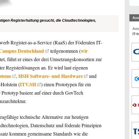
Aus
utigen Registerhaltung gesucht, die Cloudtechnologien,
Ausg
IT-I
erb Register-as-a-Service (RaaS) der Föderalen IT-
Campus Deutschland
wir
teilgenommen (
htet, führt er eines der drei Umsetzungskonsortien zur
er Registerlösungen an. Er wird laut eigenen
stems
HSH Software- und Hardware
,
und
ITV.SH
Holstein (
) einen Prototypen für ein
r Prototyp basiere auf einer durch GovTech
nzarchitektur.
agfähige technische Alternative zur heutigen
dtechnologien, Datenschutz und föderale Prinzipien
Einsatz kommen gemeinsame Standards wie die