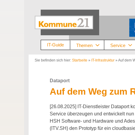
Zum
Inhalt
springen
IT-Guide
Themen
Service
Sie befinden sich hier:
Startseite
»
IT-Infrastruktur
»
Auf dem W
Dataport
Auf dem Weg zum Re
[26.08.2025] IT-Dienstleister Dataport 
Service überzeugen und entwickelt nu
HSH Software- und Hardware und Adess
(ITV.SH) den Prototyp für ein cloudbasi