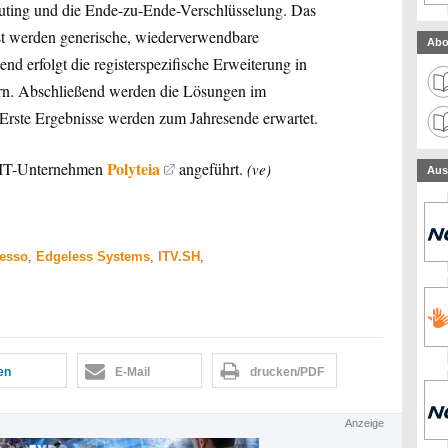
ting und die Ende-zu-Ende-Verschlüsselung. Das
chst werden generische, wiederverwendbare
Abo
d erfolgt die registerspezifische Erweiterung in
ern. Abschließend werden die Lösungen im
 Erste Ergebnisse werden zum Jahresende erwartet.
Polyteia
m IT-Unternehmen
angeführt.
(ve)
Aus
esso
,
Edgeless Systems
,
ITV.SH
,
len
E-Mail
drucken/PDF
Anzeige