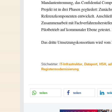
Mandantentrennung, das Confidential Compu
Projekt ist in drei Phasen gegliedert: Zunä
Referenzkomponenten entwickelt. Anschließen
Zusammenarbeit mit Fachverfahrensherstell
Pilotbetrieb auf kommunaler Ebene getestet.
Das dritte Umsetzungskonsortium wird vo
Stichwörter:
IT-Infrastruktur
,
Dataport
,
HSH
,
ad
Registermodernisierung
teilen
teilen
tei