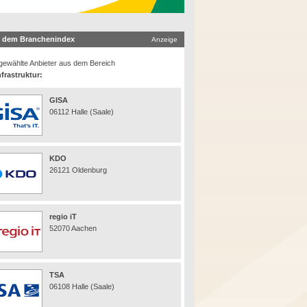
 dem Branchenindex
Anzeige
ewählte Anbieter aus dem Bereich
nfrastruktur:
GISA
06112 Halle (Saale)
KDO
26121 Oldenburg
regio iT
52070 Aachen
TSA
06108 Halle (Saale)