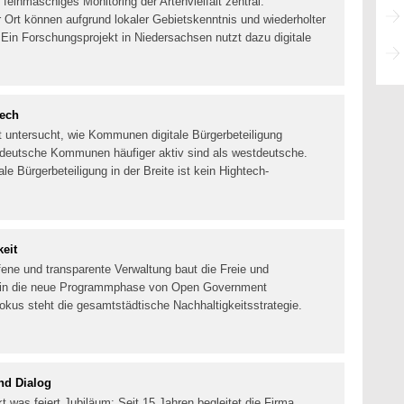
 feinmaschiges Monitoring der Artenvielfalt zentral.
r Ort können aufgrund lokaler Gebietskenntnis und wiederholter
 Ein Forschungsprojekt in Niedersachsen nutzt dazu digitale
tech
 untersucht, wie Kommunen digitale Bürgerbeteiligung
tdeutsche Kommunen häufiger aktiv sind als westdeutsche.
ale Bürgerbeteiligung in der Breite ist kein Hightech-
eit
fene und transparente Verwaltung baut die Freie und
t in die neue Programmphase von Open Government
okus steht die gesamtstädtische Nachhaltigkeitsstrategie.
nd Dialog
was feiert Jubiläum: Seit 15 Jahren begleitet die Firma