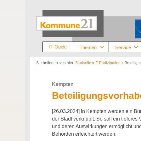
Zum
Inhalt
springen
IT-Guide
Themen
Service
Sie befinden sich hier:
Startseite
»
E-Partizipation
»
Beteiligu
Kempten
Beteiligungsvorhabe
[26.03.2024] In Kempten werden ein Bür
der Stadt verknüpft: So soll ein tiefere
und deren Auswirkungen ermöglicht un
Behörden erleichtert werden.