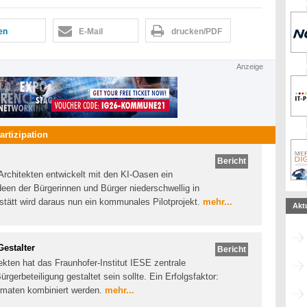
len
E-Mail
drucken/PDF
Anzeige
artizipation
Bericht
Architekten entwickelt mit den KI-Oasen ein
een der Bürgerinnen und Bürger niederschwellig in
hstätt wird daraus nun ein kommunales Pilotprojekt.
mehr...
Akt
Gestalter
Bericht
ekten hat das Fraunhofer-Institut IESE zentrale
gerbeteiligung gestaltet sein sollte. Ein Erfolgsfaktor:
ormaten kombiniert werden.
mehr...