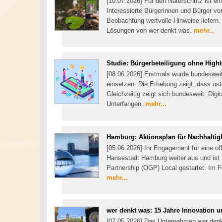
[10.07.2026] Für den Naturschutz ist ein
Interessierte Bürgerinnen und Bürger vo
Beobachtung wertvolle Hinweise liefern.
Lösungen von wer denkt was.
mehr...
Studie: Bürgerbeteiligung ohne High
[08.06.2026] Erstmals wurde bundesweit
einsetzen. Die Erhebung zeigt, dass os
Gleichzeitig zeigt sich bundesweit: Digit
Unterfangen.
mehr...
Hamburg: Aktionsplan für Nachhaltigk
[05.06.2026] Ihr Engagement für eine of
Hansestadt Hamburg weiter aus und is
Partnership (OGP) Local gestartet. Im F
mehr...
wer denkt was: 15 Jahre Innovation u
[07.05.2026] Das Unternehmen wer denkt 