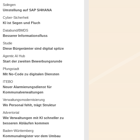
Solingen
Umstellung auf SAP S/4HANA
Cyber-Sicherheit
KI ist Segen und Fluch
Databund/BMDS
Besserer Informationsfluss
Studie
Diese Bürgerämter sind digital spitze
Agentic AI Hub
Start der zweiten Bewerbungsrunde
Pfungstadt
Mit No-Code zu digitalen Diensten
ITEBO
Neuer Alarmierungsdienst für
Kommunalverwaltungen
Verwaltungsmodernisierung
Wo Personal fehlt, trägt Struktur
Advertorial
Wie Verwaltungen mit KI schneller zu
besseren Abläufen kommen
Baden-Württemberg
Kommunalregister vor dem Umbau