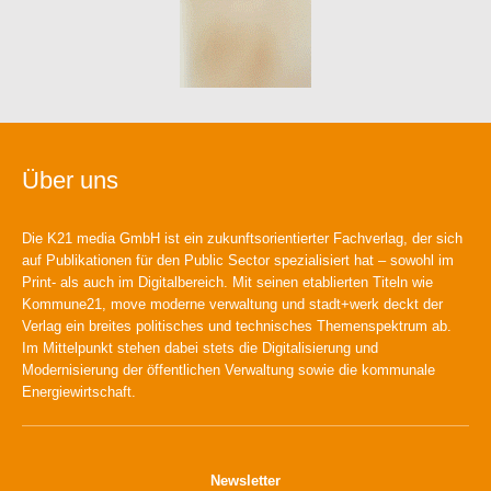
Über uns
Die K21 media GmbH ist ein zukunftsorientierter Fachverlag, der sich
auf Publikationen für den Public Sector spezialisiert hat – sowohl im
Print- als auch im Digitalbereich. Mit seinen etablierten Titeln wie
Kommune21, move moderne verwaltung und stadt+werk deckt der
Verlag ein breites politisches und technisches Themenspektrum ab.
Im Mittelpunkt stehen dabei stets die Digitalisierung und
Modernisierung der öffentlichen Verwaltung sowie die kommunale
Energiewirtschaft.
Newsletter