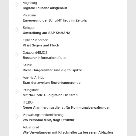
Augsburg
Digitale Teilhabe ausgebaut
Potsdam
Erneuerung der Schul-IT liegt im Zeitplan
Solingen
Umstellung auf SAP S/4HANA
Cyber-Sicherheit
KI ist Segen und Fluch
Databund/BMDS
Besserer Informationsfluss
Studie
Diese Bürgerämter sind digital spitze
Agentic AI Hub
Start der zweiten Bewerbungsrunde
Pfungstadt
Mit No-Code zu digitalen Diensten
ITEBO
Neuer Alarmierungsdienst für Kommunalverwaltungen
Verwaltungsmodernisierung
Wo Personal fehlt, trägt Struktur
Advertorial
Wie Verwaltungen mit KI schneller zu besseren Abläufen