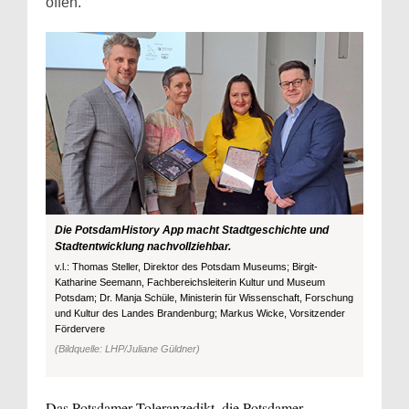
offen.
Die PotsdamHistory App macht Stadtgeschichte und
Stadtentwicklung nachvollziehbar.
v.l.: Thomas Steller, Direktor des Potsdam Museums; Birgit-
Katharine Seemann, Fachbereichsleiterin Kultur und Museum
Potsdam; Dr. Manja Schüle, Ministerin für Wissenschaft, Forschung
und Kultur des Landes Brandenburg; Markus Wicke, Vorsitzender
Fördervere
(Bildquelle: LHP/Juliane Güldner)
Das Potsdamer Toleranzedikt, die Potsdamer