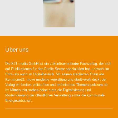
Über uns
Die K21 media GmbH ist ein zukunftsorientierter Fachverlag, der sich
auf Publikationen für den Public Sector spezialisiert hat – sowohl im
Print- als auch im Digitalbereich. Mit seinen etablierten Titeln wie
Kommune21, move moderne verwaltung und stadt+werk deckt der
Verlag ein breites politisches und technisches Themenspektrum ab.
Im Mittelpunkt stehen dabei stets die Digitalisierung und
Modernisierung der öffentlichen Verwaltung sowie die kommunale
Energiewirtschaft.