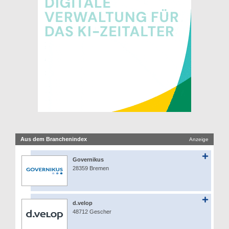
Aus dem Branchenindex
Anzeige
Governikus
28359 Bremen
d.velop
48712 Gescher