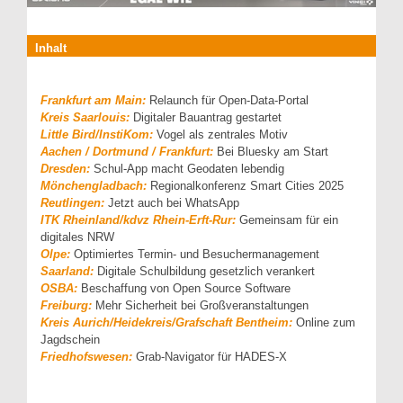
Inhalt
Frankfurt am Main:
Relaunch für Open-Data-Portal
Kreis Saarlouis:
Digitaler Bauantrag gestartet
Little Bird/InstiKom:
Vogel als zentrales Motiv
Aachen / Dortmund / Frankfurt:
Bei Bluesky am Start
Dresden:
Schul-App macht Geodaten lebendig
Mönchengladbach:
Regionalkonferenz Smart Cities 2025
Reutlingen:
Jetzt auch bei WhatsApp
ITK Rheinland/kdvz Rhein-Erft-Rur:
Gemeinsam für ein
digitales NRW
Olpe:
Optimiertes Termin- und Besuchermanagement
Saarland:
Digitale Schulbildung gesetzlich verankert
OSBA:
Beschaffung von Open Source Software
Freiburg:
Mehr Sicherheit bei Großveranstaltungen
Kreis Aurich/Heidekreis/Grafschaft Bentheim:
Online zum
Jagdschein
Friedhofswesen:
Grab-Navigator für HADES-X