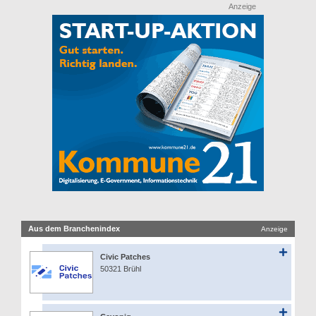
Anzeige
Aus dem Branchenindex
Anzeige
Civic Patches
50321 Brühl