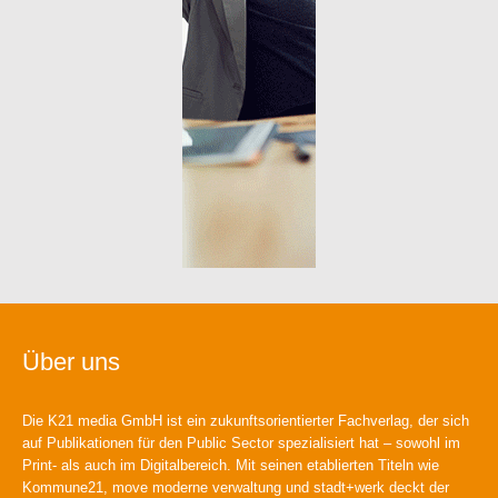
Über uns
Die K21 media GmbH ist ein zukunftsorientierter Fachverlag, der sich
auf Publikationen für den Public Sector spezialisiert hat – sowohl im
Print- als auch im Digitalbereich. Mit seinen etablierten Titeln wie
Kommune21, move moderne verwaltung und stadt+werk deckt der