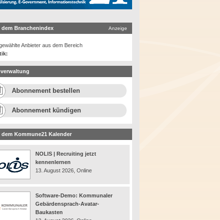
 dem Branchenindex
Anzeige
ewählte Anbieter aus dem Bereich
tik:
verwaltung
Abonnement bestellen
Abonnement kündigen
 dem Kommune21 Kalender
NOLIS | Recruiting jetzt
kennenlernen
13. August 2026, Online
Software-Demo: Kommunaler
Gebärdensprach-Avatar-
Baukasten