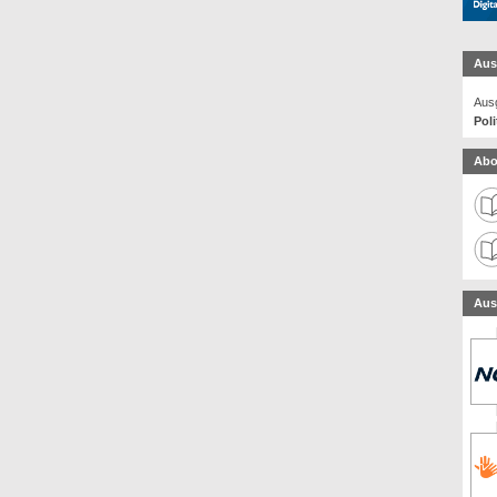
Aus
Ausg
Poli
Abo
Aus