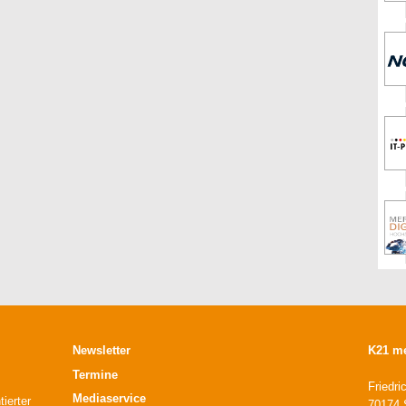
Newsletter
K21 m
Termine
Friedri
Mediaservice
ierter
70174 S