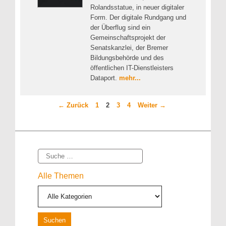
Rolandsstatue, in neuer digitaler
Form. Der digitale Rundgang und
der Überflug sind ein
Gemeinschaftsprojekt der
Senatskanzlei, der Bremer
Bildungsbehörde und des
öffentlichen IT-Dienstleisters
Dataport.
mehr...
Seite
Seite
Seite
Seite
←
Zurück
1
2
3
4
Weiter
→
Suche
Alle Themen