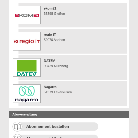
ekom21
35398 Gießen
regio iT
52070 Aachen
DATEV
90429 Nürnberg
Nagarro
51379 Leverkusen
Aboverwaltung
Abonnement bestellen