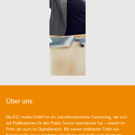
Über uns
Die K21 media GmbH ist ein zukunftsorientierter Fachverlag, der sich
auf Publikationen für den Public Sector spezialisiert hat – sowohl im
Print- als auch im Digitalbereich. Mit seinen etablierten Titeln wie