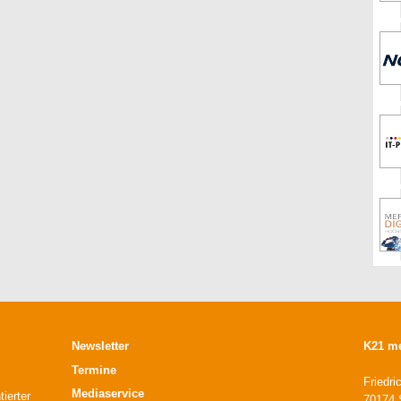
Newsletter
K21 m
Termine
Friedri
Mediaservice
ierter
70174 S