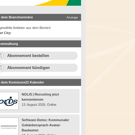
 dem Branchenindex
Anzeige
ewählte Anbieter aus dem Bereich
rt City:
verwaltung
Abonnement bestellen
Abonnement kündigen
 dem Kommune21 Kalender
NOLIS | Recruiting jetzt
kennenlernen
13. August 2026, Online
Software-Demo: Kommunaler
Gebärdensprach-Avatar-
Baukasten