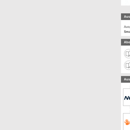
Aus
Ausg
Sma
Abo
Aus