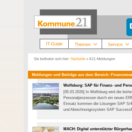
Zum
Inhalt
springen
IT-Guide
Themen
Service
Sie befinden sich hier:
Startseite
»
K21-Meldungen
Meldungen und Beiträge aus dem Bereich: Finanzwes
Wolfsburg: SAP für Finanz- und Per
[05.03.2026] In Wolfsburg wird die bish
Personalprozessen durch ein neues ERP
Einsatz kommen die Lösungen SAP S/4
und Abrechnungssystem SAP Success
MACH: Digital unterstützter Bürgerha