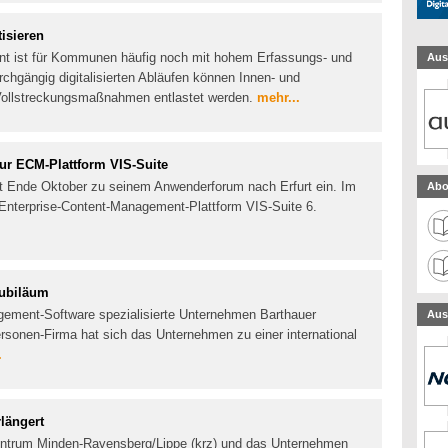
isieren
t ist für Kommunen häufig noch mit hohem Erfassungs- und
Aus
chgängig digitalisierten Abläufen können Innen- und
Vollstreckungsmaßnahmen entlastet werden.
mehr...
r ECM-Plattform VIS-Suite
 Ende Oktober zu seinem Anwenderforum nach Erfurt ein. Im
Abo
 Enterprise-Content-Management-Plattform VIS-Suite 6.
Jubiläum
agement-Software spezialisierte Unternehmen Barthauer
Aus
ersonen-Firma hat sich das Unternehmen zu einer international
.
längert
trum Minden-Ravensberg/Lippe (krz) und das Unternehmen