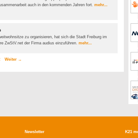
Zusammenarbeit auch in den kommenden Jahren fort.
mehr...
s
itwohnsitze zu organisieren, hat sich die Stadt Freiburg im
re ZwStV.net der Firma audius einzuführen.
mehr...
e
eite
2
Weiter
→
Newsletter
K21 m