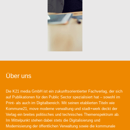
Über uns
Die K21 media GmbH ist ein zukunftsorientierter Fachverlag, der sich
auf Publikationen für den Public Sector spezialisiert hat – sowohl im
Print- als auch im Digitalbereich. Mit seinen etablierten Titeln wie
Kommune21, move moderne verwaltung und stadt+werk deckt der
Verlag ein breites politisches und technisches Themenspektrum ab.
Im Mittelpunkt stehen dabei stets die Digitalisierung und
Modernisierung der öffentlichen Verwaltung sowie die kommunale