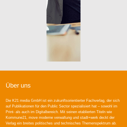
Über uns
Die K21 media GmbH ist ein zukunftsorientierter Fachverlag, der sich
auf Publikationen für den Public Sector spezialisiert hat – sowohl im
Print- als auch im Digitalbereich. Mit seinen etablierten Titeln wie
Kommune21, move moderne verwaltung und stadt+werk deckt der
Verlag ein breites politisches und technisches Themenspektrum ab.