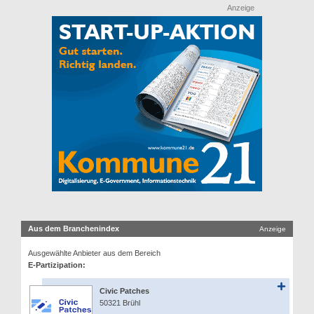
Anzeige
Aus dem Branchenindex
Anzeige
Ausgewählte Anbieter aus dem Bereich
E-Partizipation:
Civic Patches
50321 Brühl