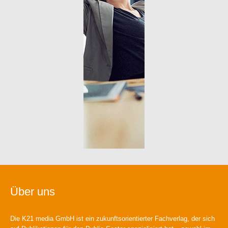
Über uns
Die K21 media GmbH ist ein zukunftsorientierter Fachverlag, der sich