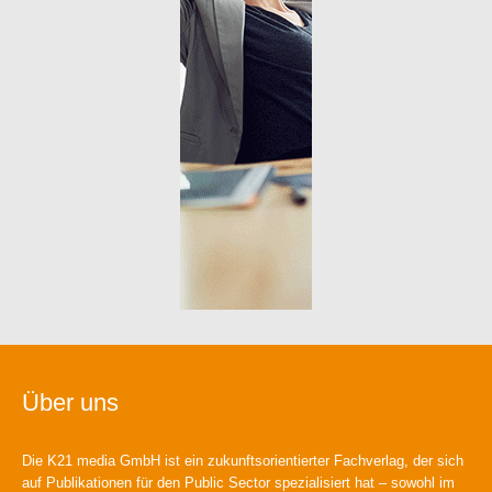
Über uns
Die K21 media GmbH ist ein zukunftsorientierter Fachverlag, der sich
auf Publikationen für den Public Sector spezialisiert hat – sowohl im