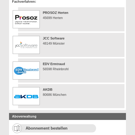
Fachverfahren:
PROSOZ Herten
45699 Herten
JCC Software
48149 Münster
EDV Ermtraud
56598 Rheinbrohl
AKDB
80686 München
Aboverwaltung
Abonnement bestellen