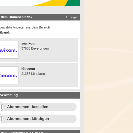
 dem Branchenindex
Anzeige
ewählte Anbieter aus dem Bereich
itband:
sewikom
37688 Beverungen
lünecom
21337 Lüneburg
verwaltung
Abonnement bestellen
Abonnement kündigen