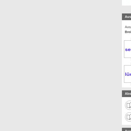
Aus
Ausg
Bre
Abo