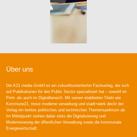
Über uns
Die K21 media GmbH ist ein zukunftsorientierter Fachverlag, der sich
auf Publikationen für den Public Sector spezialisiert hat – sowohl im
Print- als auch im Digitalbereich. Mit seinen etablierten Titeln wie
Kommune21, move moderne verwaltung und stadt+werk deckt der
Verlag ein breites politisches und technisches Themenspektrum ab.
Im Mittelpunkt stehen dabei stets die Digitalisierung und
Modernisierung der öffentlichen Verwaltung sowie die kommunale
Energiewirtschaft.