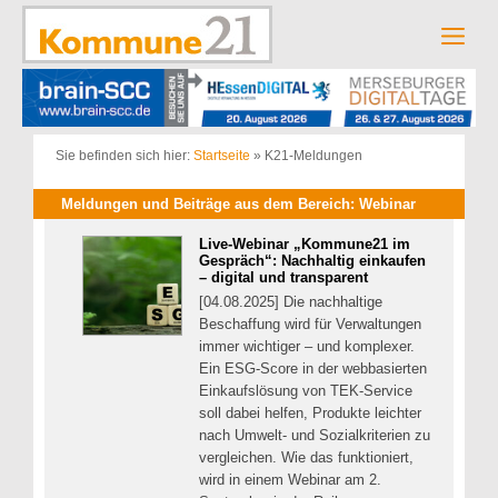
Zum
Inhalt
Men
springen
Sie befinden sich hier:
Startseite
»
K21-Meldungen
Meldungen und Beiträge aus dem Bereich: Webinar
Live-Webinar „Kommune21 im
Gespräch“: Nachhaltig einkaufen
– digital und transparent
[04.08.2025] Die nachhaltige
Beschaffung wird für Verwaltungen
immer wichtiger – und komplexer.
Ein ESG-Score in der webbasierten
Einkaufslösung von TEK-Service
soll dabei helfen, Produkte leichter
nach Umwelt- und Sozialkriterien zu
vergleichen. Wie das funktioniert,
wird in einem Webinar am 2.