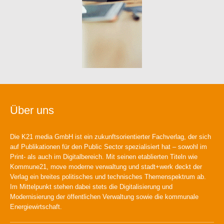
Über uns
Die K21 media GmbH ist ein zukunftsorientierter Fachverlag, der sich
auf Publikationen für den Public Sector spezialisiert hat – sowohl im
Print- als auch im Digitalbereich. Mit seinen etablierten Titeln wie
Kommune21, move moderne verwaltung und stadt+werk deckt der
Verlag ein breites politisches und technisches Themenspektrum ab.
Im Mittelpunkt stehen dabei stets die Digitalisierung und
Modernisierung der öffentlichen Verwaltung sowie die kommunale
Energiewirtschaft.