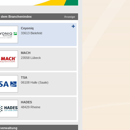
 dem Branchenindex
Anzeige
Ceyoniq
33613 Bielefeld
MACH
23558 Lübeck
TSA
06108 Halle (Saale)
HADES
48429 Rheine
verwaltung