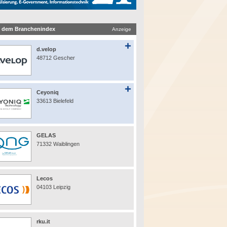
 dem Branchenindex
Anzeige
d.velop
48712 Gescher
Ceyoniq
33613 Bielefeld
GELAS
71332 Waiblingen
Lecos
04103 Leipzig
rku.it