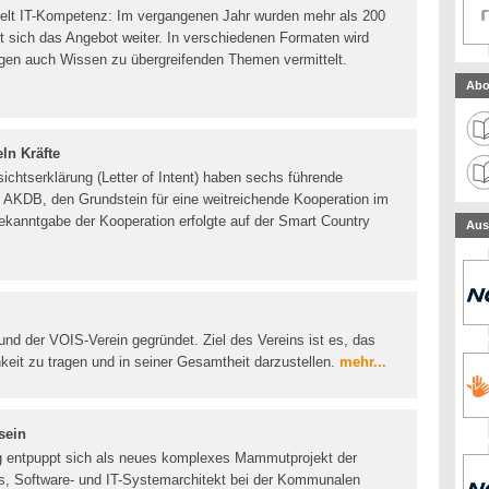
elt IT-Kompetenz: Im vergangenen Jahr wurden mehr als 200
t sich das Angebot weiter. In verschiedenen Formaten wird
en auch Wissen zu übergreifenden Themen vermittelt.
Abo
ln Kräfte
chtserklärung (Letter of Intent) haben sechs führende
e AKDB, den Grundstein für eine weitreichende Kooperation im
ekanntgabe der Kooperation erfolgte auf der Smart Country
Aus
und der VOIS-Verein gegründet. Ziel des Vereins ist es, das
hkeit zu tragen und in seiner Gesamtheit darzustellen.
mehr...
sein
ng entpuppt sich als neues komplexes Mammutprojekt der
ns, Software- und IT-Systemarchitekt bei der Kommunalen