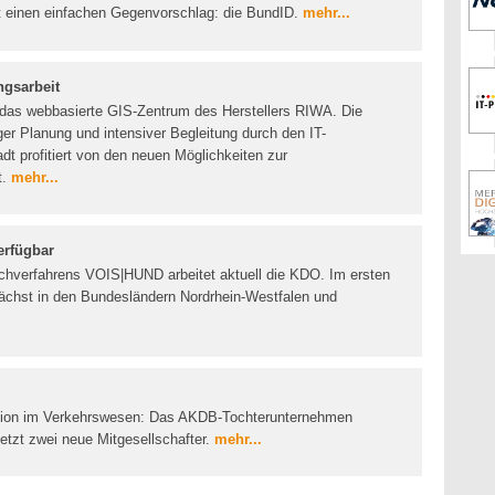
t einen einfachen Gegenvorschlag: die BundID.
mehr...
ngsarbeit
t das webbasierte GIS-Zentrum des Herstellers RIWA. Die
ger Planung und intensiver Begleitung durch den IT-
dt profitiert von den neuen Möglichkeiten zur
t.
mehr...
erfügbar
chverfahrens VOIS|HUND arbeitet aktuell die KDO. Im ersten
nächst in den Bundesländern Nordrhein-Westfalen und
ation im Verkehrswesen: Das AKDB-Tochterunternehmen
etzt zwei neue Mitgesellschafter.
mehr...